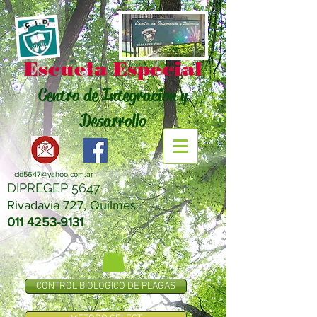
Escuela Especial
Centro de Integracion y
Desarrollo
cid5647@yahoo.com.ar
DIPREGEP 5647
Rivadavia 727, Quilmes
011 4253-9131
CONTROL BIOLOGICO DE PLAGAS