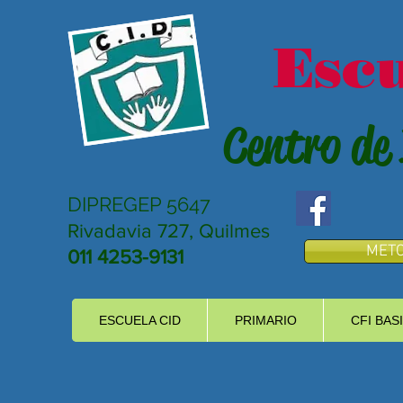
Escu
Centro de 
DIPREGEP 5647
Rivadavia 727, Quilmes
METO
011 4253-9131
ESCUELA CID
PRIMARIO
CFI BAS
IMG-20220407-WA0004