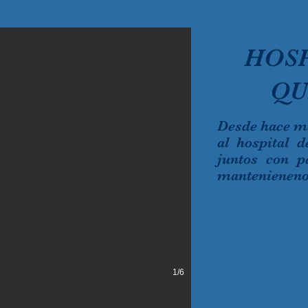
HOSP
QU
Desde hace m
al hospital 
juntos con p
mantenieneno
1/6